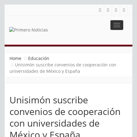
Toggle
navigatio
PRIMERO NOTICIAS
El mejor portal web de noticias de Barranquilla
Home
Educación
Unisimón suscribe convenios de cooperación con
universidades de México y España
Unisimón suscribe
convenios de cooperación
con universidades de
México y España