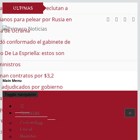
n: así reclutan a
ULTIMAS
elear por Rusia en
NOTICIAS
ia
PRIMERO NOTICIAS
El mejor portal web de noticias de Barranquilla
ado el gabinete de
iella: estos son
os por $3,2
Main Menu
os por gobierno
Toggle navigation
La Guajira
a su talento: la
Noticias
as a una nueva
Colombia
Local
stas
Región