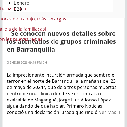
enero
a
28
abajo, más recargos
familia: así
Se conocen nuevos detalles sobre
s reglas
los atentados de grupos criminales
en Barranquilla
ENE 28 2026 09:48 PM
0
La impresionante incursión armada que sembró el
terror en el norte de Barranquilla la mañana del 23
de mayo de 2024 y que dejó tres personas muertas
dentro de una clínica donde se encontraba el
exalcalde de Magangué, Jorge Luis Alfonso López,
sigue dando de qué hablar. Primero Noticias
conoció una declaración jurada que rindió
Ver Mas