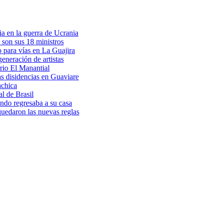
a en la guerra de Ucrania
 son sus 18 ministros
o para vías en La Guajira
eneración de artistas
rio El Manantial
as disidencias en Guaviare
achica
l de Brasil
ndo regresaba a su casa
 quedaron las nuevas reglas