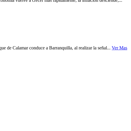
onomía vuelve a crecer más rápidamente, la inflación desciende,...
e de Calamar conduce a Barranquilla, al realizar la señal...
Ver Mas