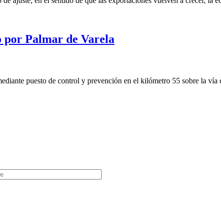
ajuste, en el sentido de que las exportaciones vuelven a crecer, la ec
ro por Palmar de Varela
iante puesto de control y prevención en el kilómetro 55 sobre la vía qu