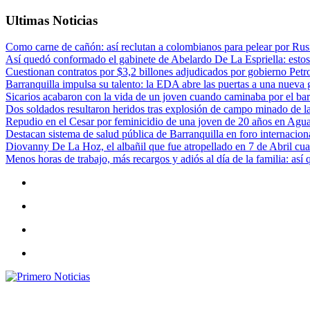
Ultimas Noticias
Como carne de cañón: así reclutan a colombianos para pelear por Rusi
Así quedó conformado el gabinete de Abelardo De La Espriella: estos
Cuestionan contratos por $3,2 billones adjudicados por gobierno Petr
Barranquilla impulsa su talento: la EDA abre las puertas a una nueva g
Sicarios acabaron con la vida de un joven cuando caminaba por el bar
Dos soldados resultaron heridos tras explosión de campo minado de l
Repudio en el Cesar por feminicidio de una joven de 20 años en Agu
Destacan sistema de salud pública de Barranquilla en foro internaciona
Diovanny De La Hoz, el albañil que fue atropellado en 7 de Abril cua
Menos horas de trabajo, más recargos y adiós al día de la familia: así
Primero Noticias
El mejor portal web de noticias de Barranquilla