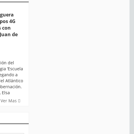
guera
ipos 4G
s con
 Juan de
ión del
egia ‘Escuela
legando a
el Atlántico
obernación.
 Elsa
Ver Mas