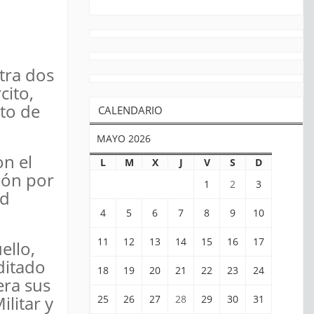
ntra dos
cito,
nto de
CALENDARIO
MAYO 2026
on el
L
M
X
J
V
S
D
ión por
1
2
3
ad
4
5
6
7
8
9
10
11
12
13
14
15
16
17
ello,
ditado
18
19
20
21
22
23
24
era sus
litar y
25
26
27
28
29
30
31