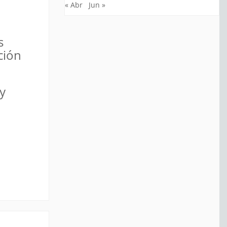
« Abr
Jun »
s
ción
y