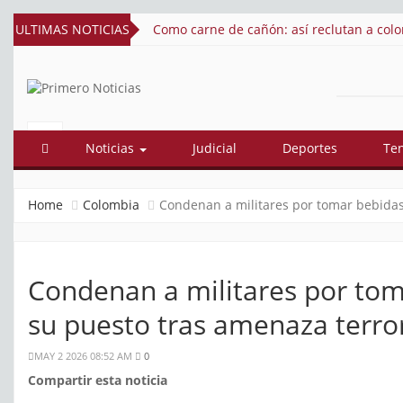
ULTIMAS NOTICIAS
Como carne de cañón: así reclutan a colombianos para 
PRIMERO
El mejor portal web de noticias de
Barranquilla
NOTICIAS
Noticias
Judicial
Deportes
Te
Home
Colombia
Condenan a militares por tomar bebidas
Condenan a militares por tom
su puesto tras amenaza terror
MAY 2 2026 08:52 AM
0
Compartir esta noticia