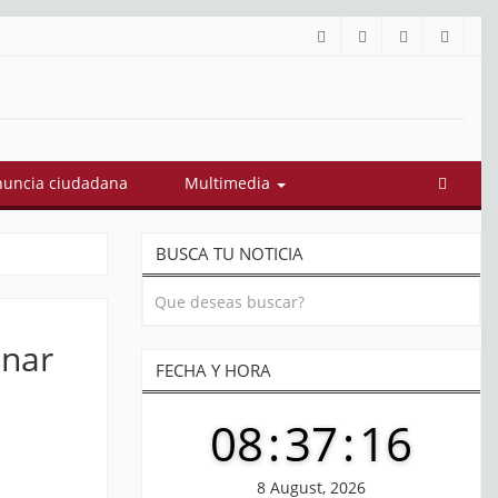
mado el gabinete de Abelardo De La Espriella: estos son sus 18 min
uncia ciudadana
Multimedia
BUSCA TU NOTICIA
onar
FECHA Y HORA
08
:
37
:
17
8 August, 2026