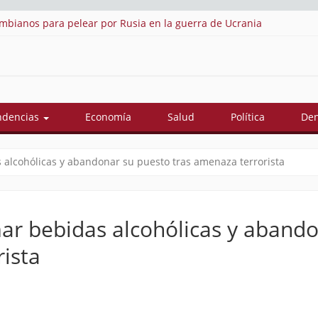
pelear por Rusia en la guerra de Ucrania
Así quedó confor
ndencias
Economía
Salud
Política
Den
 alcohólicas y abandonar su puesto tras amenaza terrorista
ar bebidas alcohólicas y aband
ista