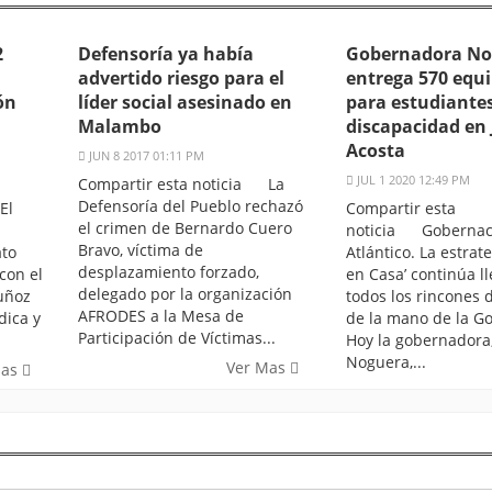
2
Defensoría ya había
Gobernadora No
advertido riesgo para el
entrega 570 equ
ón
líder social asesinado en
para estudiante
Malambo
discapacidad en
Acosta
JUN 8 2017 01:11 PM
JUL 1 2020 12:49 PM
Compartir esta noticia La
Defensoría del Pueblo rechazó
El
Compartir esta
el crimen de Bernardo Cuero
noticia Gobernac
Bravo, víctima de
ato
Atlántico. La estrat
desplazamiento forzado,
con el
en Casa’ continúa l
delegado por la organización
uñoz
todos los rincones d
AFRODES a la Mesa de
dica y
de la mano de la G
Participación de Víctimas...
Hoy la gobernadora,
Noguera,...
Ver Mas
Mas