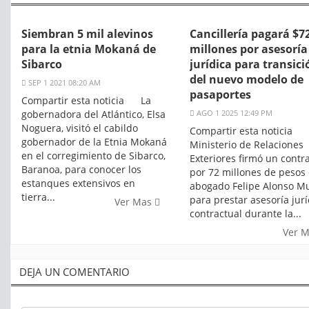
Siembran 5 mil alevinos
Cancillería pagará $7
para la etnia Mokaná de
millones por asesoría
Sibarco
jurídica para transici
del nuevo modelo de
SEP 1 2021 08:20 AM
pasaportes
Compartir esta noticia La
gobernadora del Atlántico, Elsa
AGO 1 2025 12:49 PM
Noguera, visitó el cabildo
Compartir esta noticia 
gobernador de la Etnia Mokaná
Ministerio de Relaciones
en el corregimiento de Sibarco,
Exteriores firmó un contr
Baranoa, para conocer los
por 72 millones de pesos 
estanques extensivos en
abogado Felipe Alonso M
tierra...
para prestar asesoría jurí
Ver Mas
contractual durante la...
Ver 
DEJA UN COMENTARIO