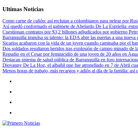
Ultimas Noticias
Como carne de cañón: así reclutan a colombianos para pelear por Rusi
Así quedó conformado el gabinete de Abelardo De La Espriella: estos
Cuestionan contratos por $3,2 billones adjudicados por gobierno Petr
Barranquilla impulsa su talento: la EDA abre las puertas a una nueva g
Sicarios acabaron con la vida de un joven cuando caminaba por el bar
Dos soldados resultaron heridos tras explosión de campo minado de l
Repudio en el Cesar por feminicidio de una joven de 20 años en Agu
Destacan sistema de salud pública de Barranquilla en foro internaciona
Diovanny De La Hoz, el albañil que fue atropellado en 7 de Abril cua
Menos horas de trabajo, más recargos y adiós al día de la familia: así
Primero Noticias
El mejor portal web de noticias de Barranquilla