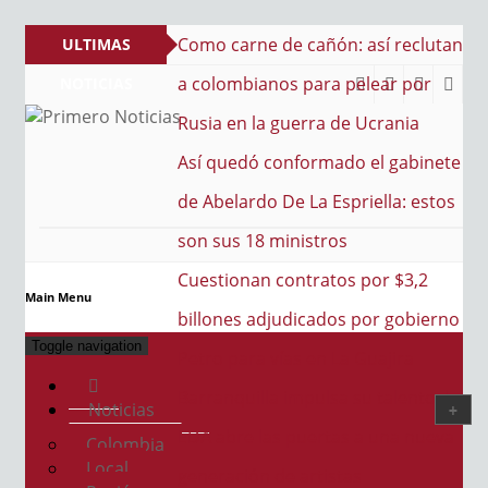
e cañón: así reclutan
ULTIMAS
s para pelear por
NOTICIAS
guerra de Ucrania
PRIMERO NOTICIAS
El mejor portal web de noticias de Barranquilla
nformado el gabinete
e La Espriella: estos
inistros
ontratos por $3,2
Main Menu
udicados por gobierno
Toggle navigation
as en La Guajira
impulsa su talento: la
Noticias
 puertas a una nueva
Colombia
Local
e artistas