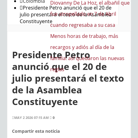
Colombia
a Hoz, el albañil que
Presidente Petro anunció que el 20 de
do en 7 de Abril
julio presentará el texto de la Asamblea
Constituyente
saba a su casa
de trabajo, más
iós al día de la
Presidente Petro
quedaron las nuevas
anunció que el 20 de
julio presentará el texto
de la Asamblea
Constituyente
MAY 2 2026 07:15 AM
0
Compartir esta noticia