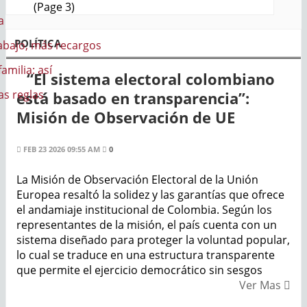
(Page 3)
a
POLÍTICA
abajo, más recargos
familia: así
“El sistema electoral colombiano
s reglas
está basado en transparencia”:
Misión de Observación de UE
FEB 23 2026 09:55 AM
0
La Misión de Observación Electoral de la Unión
Europea resaltó la solidez y las garantías que ofrece
el andamiaje institucional de Colombia. Según los
representantes de la misión, el país cuenta con un
sistema diseñado para proteger la voluntad popular,
lo cual se traduce en una estructura transparente
que permite el ejercicio democrático sin sesgos
Ver Mas