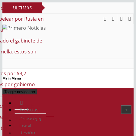
n: así reclutan a
ULTIMAS
elear por Rusia en
NOTICIAS
ia
PRIMERO NOTICIAS
El mejor portal web de noticias de Barranquilla
ado el gabinete de
iella: estos son
os por $3,2
Main Menu
os por gobierno
Toggle navigation
La Guajira
a su talento: la
Noticias
as a una nueva
Colombia
Local
stas
Región