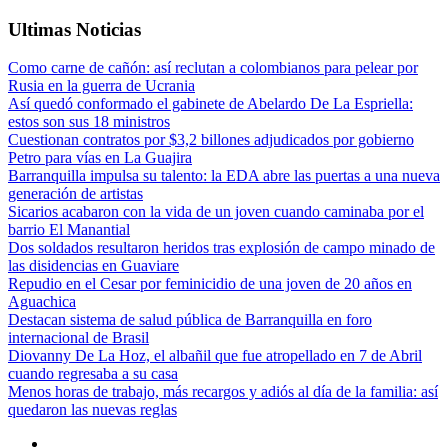
Ultimas Noticias
Como carne de cañón: así reclutan a colombianos para pelear por
Rusia en la guerra de Ucrania
Así quedó conformado el gabinete de Abelardo De La Espriella:
estos son sus 18 ministros
Cuestionan contratos por $3,2 billones adjudicados por gobierno
Petro para vías en La Guajira
Barranquilla impulsa su talento: la EDA abre las puertas a una nueva
generación de artistas
Sicarios acabaron con la vida de un joven cuando caminaba por el
barrio El Manantial
Dos soldados resultaron heridos tras explosión de campo minado de
las disidencias en Guaviare
Repudio en el Cesar por feminicidio de una joven de 20 años en
Aguachica
Destacan sistema de salud pública de Barranquilla en foro
internacional de Brasil
Diovanny De La Hoz, el albañil que fue atropellado en 7 de Abril
cuando regresaba a su casa
Menos horas de trabajo, más recargos y adiós al día de la familia: así
quedaron las nuevas reglas