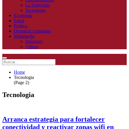
La Entrevista
Tecnologia
Economía
Salud
Política
Denuncia ciudadana
Multimedia
Imágenes
Videos
Home
Tecnologia
(Page 2)
Tecnologia
Arranca estrategia para fortalecer
conectividad y reactivar zonas wifi en