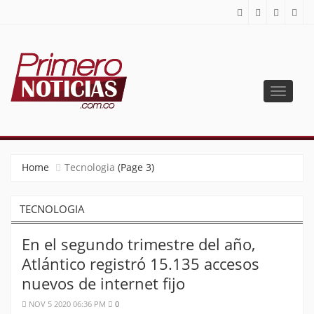
Toggle
navigat
PRIMERO NOTICIAS
El mejor portal web de noticias de Barranquilla
Home
Tecnologia
(Page 3)
TECNOLOGIA
En el segundo trimestre del año,
Atlántico registró 15.135 accesos
nuevos de internet fijo
NOV 5 2020 06:36 PM
0