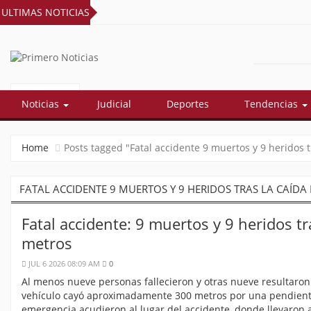
ULTIMAS NOTICIAS
PRIMERO
El mejor portal web de noticias de
Barranquilla
NOTICIAS
Noticias
Judicial
Deportes
Tendencias
Home
Posts tagged "Fatal accidente 9 muertos y 9 heridos 
FATAL ACCIDENTE 9 MUERTOS Y 9 HERIDOS TRAS LA CAÍD
Fatal accidente: 9 muertos y 9 heridos t
metros
JUL 6 2026 08:09 AM
0
Al menos nueve personas fallecieron y otras nueve resultaron 
vehículo cayó aproximadamente 300 metros por una pendient
emergencia acudieron al lugar del accidente, donde llevaron 