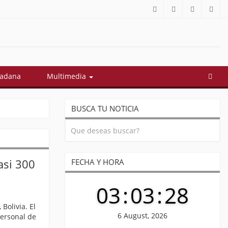
dadana
Multimedia
BUSCA TU NOTICIA
asi 300
FECHA Y HORA
03
:
03
:
28
Bolivia. El
6 August, 2026
ersonal de