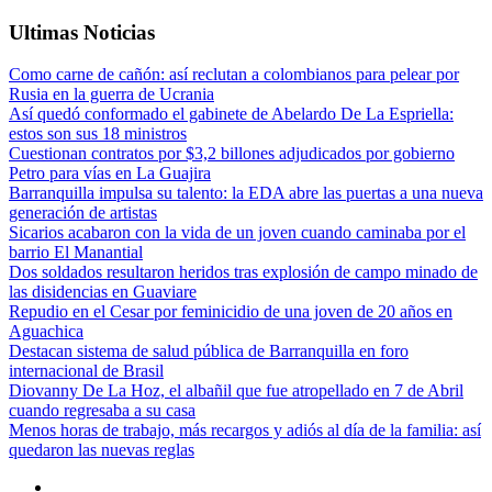
Ultimas Noticias
Como carne de cañón: así reclutan a colombianos para pelear por
Rusia en la guerra de Ucrania
Así quedó conformado el gabinete de Abelardo De La Espriella:
estos son sus 18 ministros
Cuestionan contratos por $3,2 billones adjudicados por gobierno
Petro para vías en La Guajira
Barranquilla impulsa su talento: la EDA abre las puertas a una nueva
generación de artistas
Sicarios acabaron con la vida de un joven cuando caminaba por el
barrio El Manantial
Dos soldados resultaron heridos tras explosión de campo minado de
las disidencias en Guaviare
Repudio en el Cesar por feminicidio de una joven de 20 años en
Aguachica
Destacan sistema de salud pública de Barranquilla en foro
internacional de Brasil
Diovanny De La Hoz, el albañil que fue atropellado en 7 de Abril
cuando regresaba a su casa
Menos horas de trabajo, más recargos y adiós al día de la familia: así
quedaron las nuevas reglas