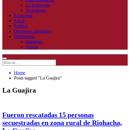
La Entrevista
Tecnologia
Economía
Salud
Política
Denuncia ciudadana
Multimedia
Imágenes
Videos
Home
Posts tagged "La Guajira"
La Guajira
Fueron rescatadas 15 personas
secuestradas en zona rural de Riohacha,