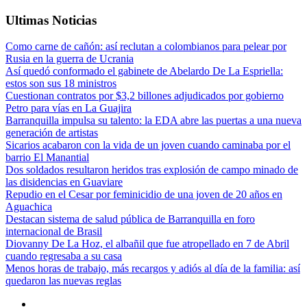
Ultimas Noticias
Como carne de cañón: así reclutan a colombianos para pelear por
Rusia en la guerra de Ucrania
Así quedó conformado el gabinete de Abelardo De La Espriella:
estos son sus 18 ministros
Cuestionan contratos por $3,2 billones adjudicados por gobierno
Petro para vías en La Guajira
Barranquilla impulsa su talento: la EDA abre las puertas a una nueva
generación de artistas
Sicarios acabaron con la vida de un joven cuando caminaba por el
barrio El Manantial
Dos soldados resultaron heridos tras explosión de campo minado de
las disidencias en Guaviare
Repudio en el Cesar por feminicidio de una joven de 20 años en
Aguachica
Destacan sistema de salud pública de Barranquilla en foro
internacional de Brasil
Diovanny De La Hoz, el albañil que fue atropellado en 7 de Abril
cuando regresaba a su casa
Menos horas de trabajo, más recargos y adiós al día de la familia: así
quedaron las nuevas reglas