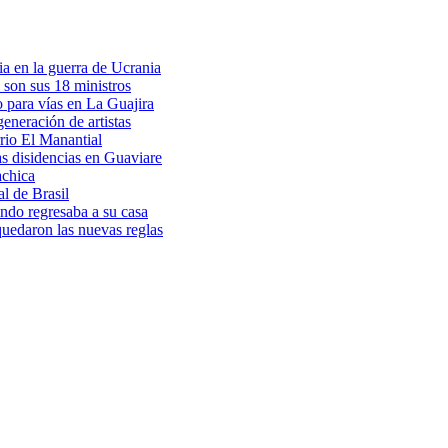
a en la guerra de Ucrania
 son sus 18 ministros
o para vías en La Guajira
eneración de artistas
rio El Manantial
as disidencias en Guaviare
achica
l de Brasil
ndo regresaba a su casa
 quedaron las nuevas reglas