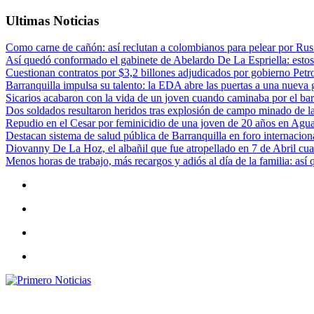
Ultimas Noticias
Como carne de cañón: así reclutan a colombianos para pelear por Rusi
Así quedó conformado el gabinete de Abelardo De La Espriella: estos
Cuestionan contratos por $3,2 billones adjudicados por gobierno Petr
Barranquilla impulsa su talento: la EDA abre las puertas a una nueva g
Sicarios acabaron con la vida de un joven cuando caminaba por el bar
Dos soldados resultaron heridos tras explosión de campo minado de l
Repudio en el Cesar por feminicidio de una joven de 20 años en Agu
Destacan sistema de salud pública de Barranquilla en foro internaciona
Diovanny De La Hoz, el albañil que fue atropellado en 7 de Abril cua
Menos horas de trabajo, más recargos y adiós al día de la familia: así
Primero Noticias
El mejor portal web de noticias de Barranquilla