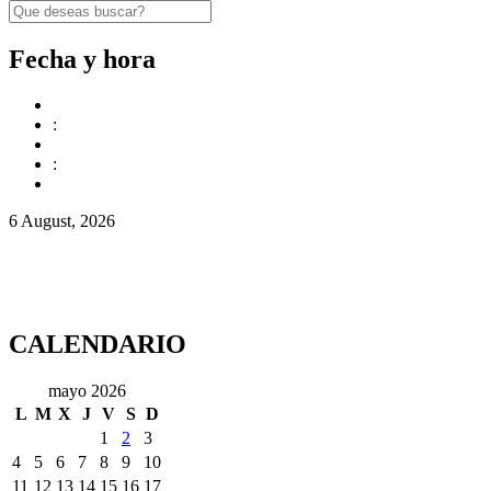
Fecha y hora
:
:
6 August, 2026
CALENDARIO
mayo 2026
L
M
X
J
V
S
D
1
2
3
4
5
6
7
8
9
10
11
12
13
14
15
16
17