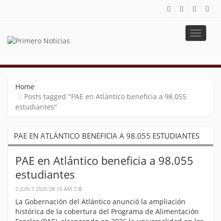
Toggle
navigat
PRIMERO NOTICIAS
El mejor portal web de noticias de Barranquilla
Home
Posts tagged "PAE en Atlántico beneficia a 98.055
estudiantes"
PAE EN ATLÁNTICO BENEFICIA A 98.055 ESTUDIANTES
PAE en Atlántico beneficia a 98.055
estudiantes
JUN 3 2026 08:10 AM
0
La Gobernación del Atlántico anunció la ampliación
histórica de la cobertura del Programa de Alimentación