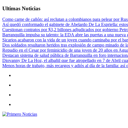
Ultimas Noticias
Como carne de cañón: así reclutan a colombianos para pelear por Rusi
Así quedó conformado el gabinete de Abelardo De La Espriella: estos
Cuestionan contratos por $3,2 billones adjudicados por gobierno Petr
Barranquilla impulsa su talento: la EDA abre las puertas a una nueva g
Sicarios acabaron con la vida de un joven cuando caminaba por el bar
Dos soldados resultaron heridos tras explosión de campo minado de l
Repudio en el Cesar por feminicidio de una joven de 20 años en Agu
Destacan sistema de salud pública de Barranquilla en foro internaciona
Diovanny De La Hoz, el albañil que fue atropellado en 7 de Abril cua
Menos horas de trabajo, más recargos y adiós al día de la familia: así
Primero Noticias
El mejor portal web de noticias de Barranquilla