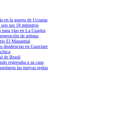
a en la guerra de Ucrania
 son sus 18 ministros
o para vías en La Guajira
eneración de artistas
rio El Manantial
as disidencias en Guaviare
achica
l de Brasil
ndo regresaba a su casa
 quedaron las nuevas reglas