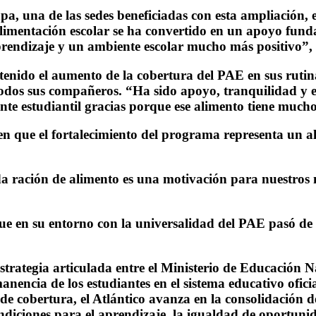
a, una de las sedes beneficiadas con esta ampliación, e
limentación escolar se ha convertido en un apoyo fund
aprendizaje y un ambiente escolar mucho más positivo”, 
tenido el aumento de la cobertura del PAE en sus ruti
todos sus compañeros. “Ha sido apoyo, tranquilidad y e
te estudiantil gracias porque ese alimento tiene mucho
 en que el fortalecimiento del programa representa un 
 ración de alimento es una motivación para nuestros ni
que en su entorno con la universalidad del PAE pasó de
ategia articulada entre el Ministerio de Educación Naci
rmanencia de los estudiantes en el sistema educativo ofi
e cobertura, el Atlántico avanza en la consolidación de
iciones para el aprendizaje, la igualdad de oportunidad