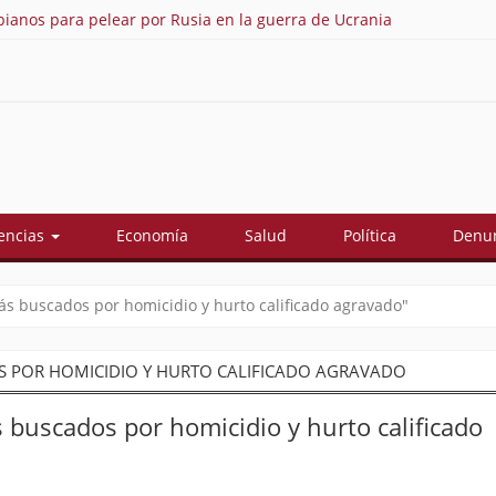
ianos para pelear por Rusia en la guerra de Ucrania
As
encias
Economía
Salud
Política
Denun
más buscados por homicidio y hurto calificado agravado"
OS POR HOMICIDIO Y HURTO CALIFICADO AGRAVADO
s buscados por homicidio y hurto calificado