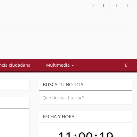
í quedó conformado el gabinete de Abelardo De La Espriella: estos
cia ciudadana
Multimedia
BUSCA TU NOTICIA
FECHA Y HORA
11
:
00
:
19