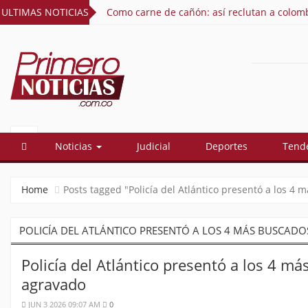
ULTIMAS NOTICIAS
Como carne de cañón: así reclutan a colomb
PRIMERO
El mejor portal web de noticias de
Barranquilla
NOTICIAS
Noticias
Judicial
Deportes
Tend
Home
Posts tagged "Policía del Atlántico presentó a los 4 
POLICÍA DEL ATLÁNTICO PRESENTÓ A LOS 4 MÁS BUSCAD
Policía del Atlántico presentó a los 4 má
agravado
JUN 3 2026 09:07 AM
0