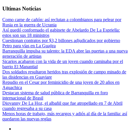
Ultimas Noticias
Como carne de cañón: así reclutan a colombianos para pelear por
Rusia en la guerra de Ucrania
Así quedó conformado el gabinete de Abelardo De La Espriella:
estos son sus 18 ministros
Cuestionan contratos por $3,2 billones adjudicados por gobierno
Petro para vías en La Guajira
Barranquilla impulsa su talento: la EDA abre las puertas a una nueva
generación de artistas
Sicarios acabaron con la vida de un joven cuando caminaba por el
barrio El Manantial
Dos soldados resultaron heridos tras explosión de campo minado de
las disidencias en Guaviare
Repudio en el Cesar por feminicidio de una joven de 20 años en
Aguachica
Destacan sistema de salud pública de Barranquilla en foro
internacional de Brasil
Diovanny De La Hoz, el albañil que fue atropellado en 7 de Abril
cuando regresaba a su casa
Menos horas de trabajo, más recargos y adiós al día de la familia: así
quedaron las nuevas reglas