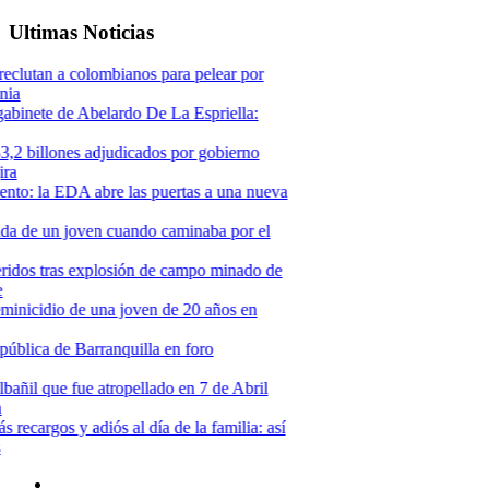
Ultimas Noticias
va
e
í