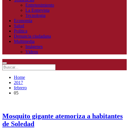
Entretenimiento
La Entrevista
Tecnologia
Economía
Salud
Política
Denuncia ciudadana
Multimedia
Imágenes
Videos
Home
2017
febrero
05
Mosquito gigante atemoriza a habitantes
de Soledad