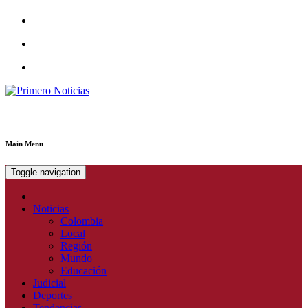
Primero Noticias
El mejor portal web de noticias de Barranquilla
Main Menu
Toggle navigation
Noticias
Colombia
Local
Región
Mundo
Educación
Judicial
Deportes
Tendencias