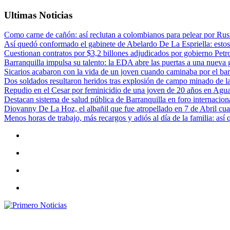
Ultimas Noticias
Como carne de cañón: así reclutan a colombianos para pelear por Rusi
Así quedó conformado el gabinete de Abelardo De La Espriella: estos
Cuestionan contratos por $3,2 billones adjudicados por gobierno Petr
Barranquilla impulsa su talento: la EDA abre las puertas a una nueva g
Sicarios acabaron con la vida de un joven cuando caminaba por el bar
Dos soldados resultaron heridos tras explosión de campo minado de l
Repudio en el Cesar por feminicidio de una joven de 20 años en Agu
Destacan sistema de salud pública de Barranquilla en foro internaciona
Diovanny De La Hoz, el albañil que fue atropellado en 7 de Abril cua
Menos horas de trabajo, más recargos y adiós al día de la familia: así
Primero Noticias
El mejor portal web de noticias de Barranquilla