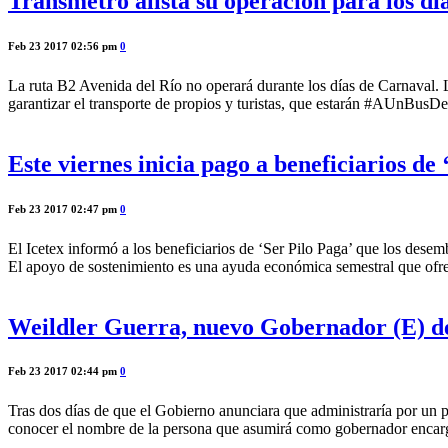
Transmetro alista su operación para los dí
Feb 23 2017 02:56 pm
0
La ruta B2 Avenida del Río no operará durante los días de Carnaval. L
garantizar el transporte de propios y turistas, que estarán #AUnBusDe
Este viernes inicia pago a beneficiarios de 
Feb 23 2017 02:47 pm
0
El Icetex informó a los beneficiarios de ‘Ser Pilo Paga’ que los desem
El apoyo de sostenimiento es una ayuda económica semestral que ofrec
Weildler Guerra, nuevo Gobernador (E) d
Feb 23 2017 02:44 pm
0
Tras dos días de que el Gobierno anunciara que administraría por un pe
conocer el nombre de la persona que asumirá como gobernador encarg