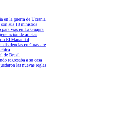
a en la guerra de Ucrania
 son sus 18 ministros
o para vías en La Guajira
eneración de artistas
rio El Manantial
as disidencias en Guaviare
achica
l de Brasil
ndo regresaba a su casa
 quedaron las nuevas reglas