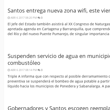
Santos entrega nueva zona wifi, este vie
ABR 6 2017 08:20 PM
0
El Jefe del Estado también asistirá al XX Congreso de Naturg
apretada agenda en Cartagena y Barranquilla, que comprende, 
del Río y del nuevo Puente Pumarejo, de singular importancia
Suspenden servicio de agua en municipi
combustóleo
ABR 6 2017 08:14 PM
0
Triple A informa que con respecto al posible derramamiento 
preventiva se suspenderá el bombeo de agua potable a partir
líquido hacia los municipios de Ponedera y Sabanalarga. A par
Gobernadores y Santos escogen reemplaz