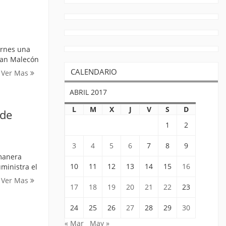
ernes una
Gran Malecón
CALENDARIO
Ver Mas
ABRIL 2017
L
M
X
J
V
S
D
 de
1
2
3
4
5
6
7
8
9
 manera
10
11
12
13
14
15
16
ministra el
Ver Mas
17
18
19
20
21
22
23
24
25
26
27
28
29
30
« Mar
May »