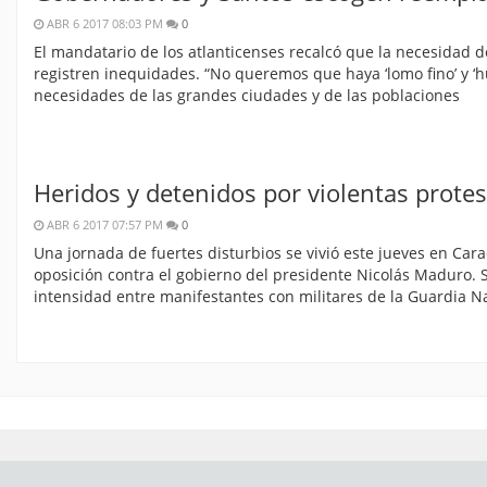
ABR 6 2017 08:03 PM
0
El mandatario de los atlanticenses recalcó que la necesidad 
registren inequidades. “No queremos que haya ‘lomo fino’ y ‘h
necesidades de las grandes ciudades y de las poblaciones
Heridos y detenidos por violentas prote
ABR 6 2017 07:57 PM
0
Una jornada de fuertes disturbios se vivió este jueves en Car
oposición contra el gobierno del presidente Nicolás Maduro. 
intensidad entre manifestantes con militares de la Guardia N
Copyright © 2025 Primeronoticias.com.co