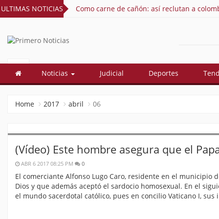
ULTIMAS NOTICIAS
Como carne de cañón: así reclutan a colomb
PRIMERO
El mejor portal web de noticias de
Barranquilla
NOTICIAS
Noticias
Judicial
Deportes
Ten
Home
2017
abril
06
(Vídeo) Este hombre asegura que el Pap
ABR 6 2017 08:25 PM
0
El comerciante Alfonso Lugo Caro, residente en el municipio 
Dios y que además aceptó el sardocio homosexual. En el sigui
el mundo sacerdotal católico, pues en concilio Vaticano I, su