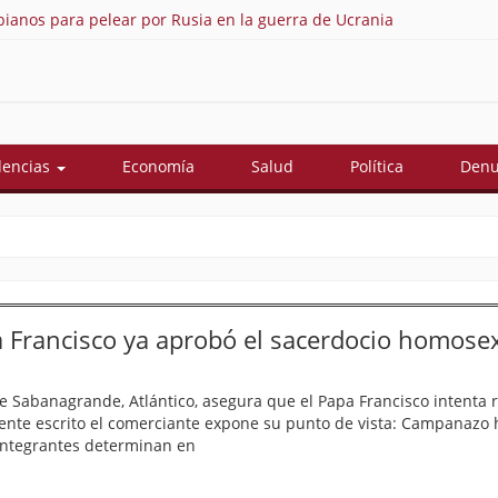
ianos para pelear por Rusia en la guerra de Ucrania
As
dencias
Economía
Salud
Política
Denu
a Francisco ya aprobó el sacerdocio homose
de Sabanagrande, Atlántico, asegura que el Papa Francisco intenta
ente escrito el comerciante expone su punto de vista: Campanazo h
s integrantes determinan en