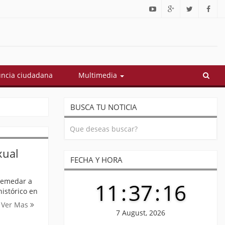
í quedó conformado el gabinete de Abelardo De La Espriella: estos
ncia ciudadana
Multimedia
BUSCA TU NOTICIA
xual
FECHA Y HORA
 remedar a
11
:
37
:
17
istórico en
Ver Mas
7 August, 2026