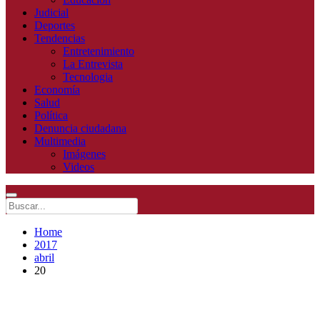
Judicial
Deportes
Tendencias
Entretenimiento
La Entrevista
Tecnologia
Economía
Salud
Política
Denuncia ciudadana
Multimedia
Imágenes
Videos
Home
2017
abril
20