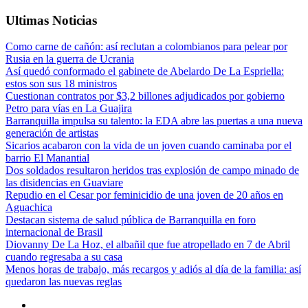
Ultimas Noticias
Como carne de cañón: así reclutan a colombianos para pelear por
Rusia en la guerra de Ucrania
Así quedó conformado el gabinete de Abelardo De La Espriella:
estos son sus 18 ministros
Cuestionan contratos por $3,2 billones adjudicados por gobierno
Petro para vías en La Guajira
Barranquilla impulsa su talento: la EDA abre las puertas a una nueva
generación de artistas
Sicarios acabaron con la vida de un joven cuando caminaba por el
barrio El Manantial
Dos soldados resultaron heridos tras explosión de campo minado de
las disidencias en Guaviare
Repudio en el Cesar por feminicidio de una joven de 20 años en
Aguachica
Destacan sistema de salud pública de Barranquilla en foro
internacional de Brasil
Diovanny De La Hoz, el albañil que fue atropellado en 7 de Abril
cuando regresaba a su casa
Menos horas de trabajo, más recargos y adiós al día de la familia: así
quedaron las nuevas reglas