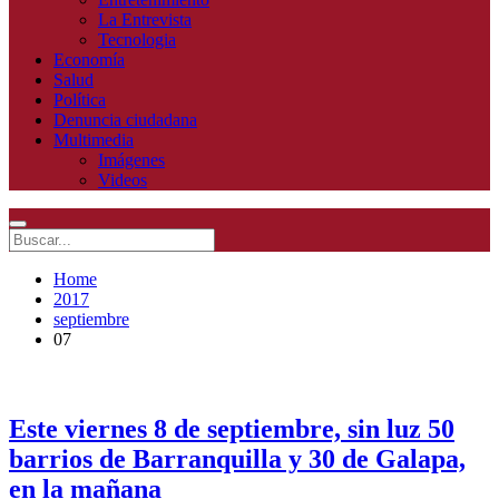
La Entrevista
Tecnologia
Economía
Salud
Política
Denuncia ciudadana
Multimedia
Imágenes
Videos
Home
2017
septiembre
07
Este viernes 8 de septiembre, sin luz 50
barrios de Barranquilla y 30 de Galapa,
en la mañana