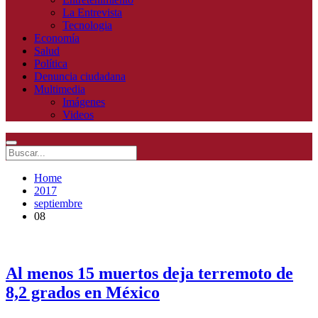
La Entrevista
Tecnologia
Economía
Salud
Política
Denuncia ciudadana
Multimedia
Imágenes
Videos
Home
2017
septiembre
08
Al menos 15 muertos deja terremoto de
8,2 grados en México