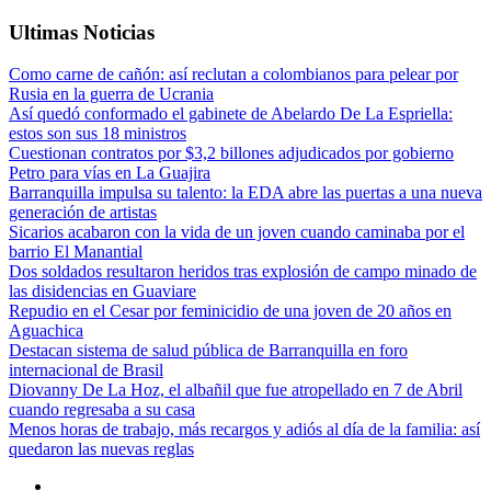
Ultimas Noticias
Como carne de cañón: así reclutan a colombianos para pelear por
Rusia en la guerra de Ucrania
Así quedó conformado el gabinete de Abelardo De La Espriella:
estos son sus 18 ministros
Cuestionan contratos por $3,2 billones adjudicados por gobierno
Petro para vías en La Guajira
Barranquilla impulsa su talento: la EDA abre las puertas a una nueva
generación de artistas
Sicarios acabaron con la vida de un joven cuando caminaba por el
barrio El Manantial
Dos soldados resultaron heridos tras explosión de campo minado de
las disidencias en Guaviare
Repudio en el Cesar por feminicidio de una joven de 20 años en
Aguachica
Destacan sistema de salud pública de Barranquilla en foro
internacional de Brasil
Diovanny De La Hoz, el albañil que fue atropellado en 7 de Abril
cuando regresaba a su casa
Menos horas de trabajo, más recargos y adiós al día de la familia: así
quedaron las nuevas reglas