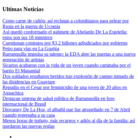
Ultimas Noticias
Como carne de cañón: así reclutan a colombianos para pelear por
Rusia en la guerra de Ucrania
Así quedó conformado el gabinete de Abelardo De La Espriella:
estos son sus 18 ministros
Cuestionan contratos por $3,2 billones adjudicados por gobierno
Petro para vías en La Guajira
Barranquilla impulsa su talento: la EDA abre las puertas a una nueva
generación de artistas
Sicarios acabaron con la vida de un joven cuando caminaba por el
barrio El Manantial
Dos soldados resultaron heridos tras explosión de campo minado de
las disidencias en Guaviare
Repudio en el Cesar por feminicidio de una joven de 20 años en
Aguachica
Destacan sistema de salud pública de Barranquilla en foro
internacional de Brasil
Diovanny De La Hoz, el albañil que fue atropellado en 7 de Abril
cuando regresaba a su casa
Menos horas de trabajo, más recargos y adiós al día de la familia: así
quedaron las nuevas reglas