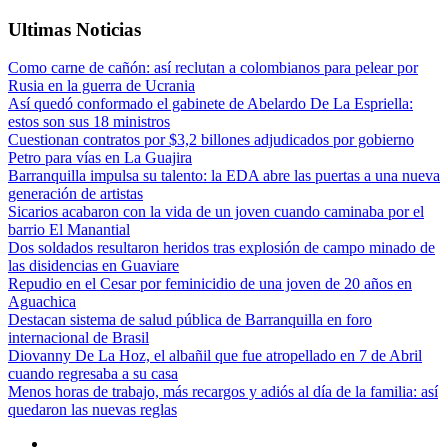
Ultimas Noticias
Como carne de cañón: así reclutan a colombianos para pelear por
Rusia en la guerra de Ucrania
Así quedó conformado el gabinete de Abelardo De La Espriella:
estos son sus 18 ministros
Cuestionan contratos por $3,2 billones adjudicados por gobierno
Petro para vías en La Guajira
Barranquilla impulsa su talento: la EDA abre las puertas a una nueva
generación de artistas
Sicarios acabaron con la vida de un joven cuando caminaba por el
barrio El Manantial
Dos soldados resultaron heridos tras explosión de campo minado de
las disidencias en Guaviare
Repudio en el Cesar por feminicidio de una joven de 20 años en
Aguachica
Destacan sistema de salud pública de Barranquilla en foro
internacional de Brasil
Diovanny De La Hoz, el albañil que fue atropellado en 7 de Abril
cuando regresaba a su casa
Menos horas de trabajo, más recargos y adiós al día de la familia: así
quedaron las nuevas reglas