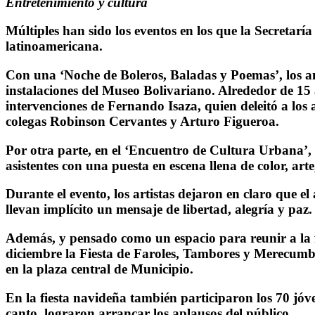
Entretenimiento y cultura
Múltiples han sido los eventos en los que la Secretarí
latinoamericana.
Con una ‘Noche de Boleros, Baladas y Poemas’, los am
instalaciones del Museo Bolivariano. Alrededor de 15 a
intervenciones de Fernando Isaza, quien deleitó a lo
colegas Robinson Cervantes y Arturo Figueroa.
Por otra parte, en el ‘Encuentro de Cultura Urbana’, 
asistentes con una puesta en escena llena de color, art
Durante el evento, los artistas dejaron en claro que e
llevan implícito un mensaje de libertad, alegría y paz.
Además, y pensado como un espacio para reunir a la fa
diciembre la Fiesta de Faroles, Tambores y Merecumbé
en la plaza central de Municipio.
En la fiesta navideña también participaron los 70 jóv
canto, lograron arrancar los aplausos del público.