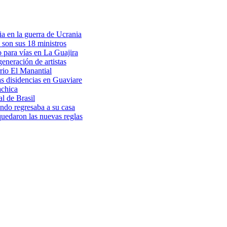
a en la guerra de Ucrania
 son sus 18 ministros
o para vías en La Guajira
eneración de artistas
rio El Manantial
as disidencias en Guaviare
achica
l de Brasil
ndo regresaba a su casa
 quedaron las nuevas reglas