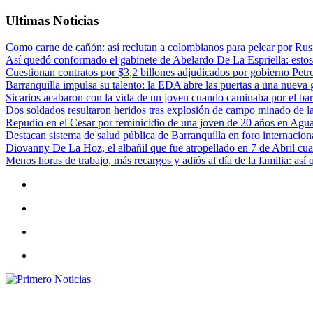
Ultimas Noticias
Como carne de cañón: así reclutan a colombianos para pelear por Rusi
Así quedó conformado el gabinete de Abelardo De La Espriella: estos
Cuestionan contratos por $3,2 billones adjudicados por gobierno Petr
Barranquilla impulsa su talento: la EDA abre las puertas a una nueva g
Sicarios acabaron con la vida de un joven cuando caminaba por el bar
Dos soldados resultaron heridos tras explosión de campo minado de l
Repudio en el Cesar por feminicidio de una joven de 20 años en Agu
Destacan sistema de salud pública de Barranquilla en foro internaciona
Diovanny De La Hoz, el albañil que fue atropellado en 7 de Abril cua
Menos horas de trabajo, más recargos y adiós al día de la familia: así
Primero Noticias
El mejor portal web de noticias de Barranquilla