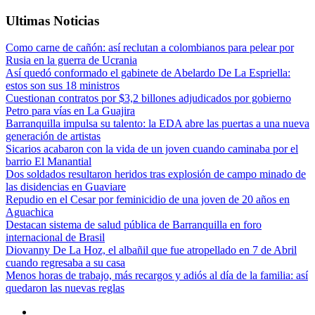
Ultimas Noticias
Como carne de cañón: así reclutan a colombianos para pelear por
Rusia en la guerra de Ucrania
Así quedó conformado el gabinete de Abelardo De La Espriella:
estos son sus 18 ministros
Cuestionan contratos por $3,2 billones adjudicados por gobierno
Petro para vías en La Guajira
Barranquilla impulsa su talento: la EDA abre las puertas a una nueva
generación de artistas
Sicarios acabaron con la vida de un joven cuando caminaba por el
barrio El Manantial
Dos soldados resultaron heridos tras explosión de campo minado de
las disidencias en Guaviare
Repudio en el Cesar por feminicidio de una joven de 20 años en
Aguachica
Destacan sistema de salud pública de Barranquilla en foro
internacional de Brasil
Diovanny De La Hoz, el albañil que fue atropellado en 7 de Abril
cuando regresaba a su casa
Menos horas de trabajo, más recargos y adiós al día de la familia: así
quedaron las nuevas reglas