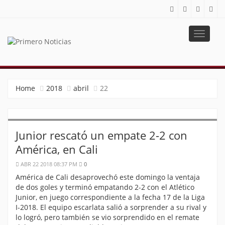
Toggle
navigat
PRIMERO NOTICIAS
El mejor portal web de noticias de Barranquilla
Home
2018
abril
22
Junior rescató un empate 2-2 con
América, en Cali
ABR 22 2018 08:37 PM
0
América de Cali desaprovechó este domingo la ventaja
de dos goles y terminó empatando 2-2 con el Atlético
Junior, en juego correspondiente a la fecha 17 de la Liga
I-2018. El equipo escarlata salió a sorprender a su rival y
lo logró, pero también se vio sorprendido en el remate