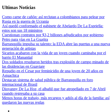
Ultimas Noticias
Como carne de cañón: así reclutan a colombianos para pelear por
Rusia en la guerra de Ucrania
Así quedó conformado el gabinete de Abelardo De La Espriella:
estos son sus 18 ministros
Cuestionan contratos por $3,2 billones adjudicados por gobierno
Petro para vías en La Guajira
Barranquilla impulsa su talento: la EDA abre las puertas a una nueva
generación de artistas
Sicarios acabaron con la vida de un joven cuando caminaba por el
barrio El Manantial
Dos soldados resultaron heridos tras explosión de campo minado de
las disidencias en Guaviare
Repudio en el Cesar por feminicidio de una joven de 20 años en
Aguachica
Destacan sistema de salud pública de Barranquilla en foro
internacional de Brasil
Diovanny De La Hoz, el albañil que fue atropellado en 7 de Abril
cuando regresaba a su casa
Menos horas de trabajo, más recargos y adiós al día de la familia: así
quedaron las nuevas reglas