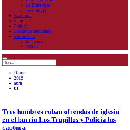
La Entrevista
Tecnologia
Economía
Salud
Política
Denuncia ciudadana
Multimedia
Imágenes
Videos
Home
2018
abril
01
Tres hombres roban ofrendas de iglesia
en el barrio Los Trupillos y Policía los
captura