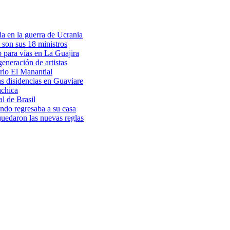
a en la guerra de Ucrania
 son sus 18 ministros
o para vías en La Guajira
eneración de artistas
rio El Manantial
as disidencias en Guaviare
achica
l de Brasil
ndo regresaba a su casa
 quedaron las nuevas reglas