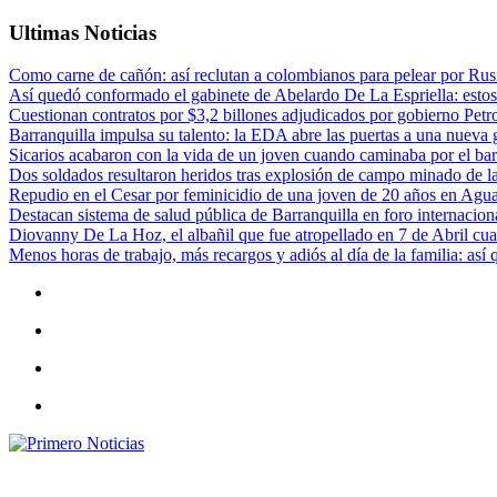
Ultimas Noticias
Como carne de cañón: así reclutan a colombianos para pelear por Rusi
Así quedó conformado el gabinete de Abelardo De La Espriella: estos
Cuestionan contratos por $3,2 billones adjudicados por gobierno Petr
Barranquilla impulsa su talento: la EDA abre las puertas a una nueva g
Sicarios acabaron con la vida de un joven cuando caminaba por el bar
Dos soldados resultaron heridos tras explosión de campo minado de l
Repudio en el Cesar por feminicidio de una joven de 20 años en Agu
Destacan sistema de salud pública de Barranquilla en foro internaciona
Diovanny De La Hoz, el albañil que fue atropellado en 7 de Abril cua
Menos horas de trabajo, más recargos y adiós al día de la familia: así
Primero Noticias
El mejor portal web de noticias de Barranquilla