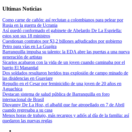
Ultimas Noticias
Como carne de cañón: así reclutan a colombianos para pelear por
Rusia en la guerra de Ucrania
Así quedó conformado el gabinete de Abelardo De La Espriella:
estos son sus 18 ministros
Cuestionan contratos por $3,2 billones adjudicados por gobierno
Petro para vías en La Guajira
Barranquilla impulsa su talento: la EDA abre las puertas a una nueva
generación de artistas
Sicarios acabaron con la vida de un joven cuando caminaba por el
barrio El Manantial
Dos soldados resultaron heridos tras explosión de campo minado de
las disidencias en Guaviare
Repudio en el Cesar por feminicidio de una joven de 20 años en
Aguachica
Destacan sistema de salud pública de Barranquilla en foro
internacional de Brasil
Diovanny De La Hoz, el albañil que fue atropellado en 7 de Abril
cuando regresaba a su casa
Menos horas de trabajo, más recargos y adiós al día de la familia: así
quedaron las nuevas reglas