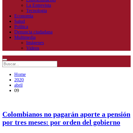
La Entrevista
Tecnologia
Economía
Salud
Política
Denuncia ciudadana
Multimedia
Imágenes
Videos
Home
2020
abril
09
Colombianos no pagarán aporte a pensión
por tres meses: por orden del gobierno