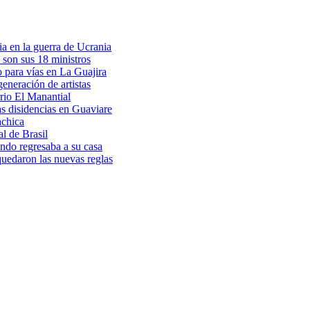
a en la guerra de Ucrania
 son sus 18 ministros
o para vías en La Guajira
eneración de artistas
rio El Manantial
as disidencias en Guaviare
achica
l de Brasil
ndo regresaba a su casa
 quedaron las nuevas reglas