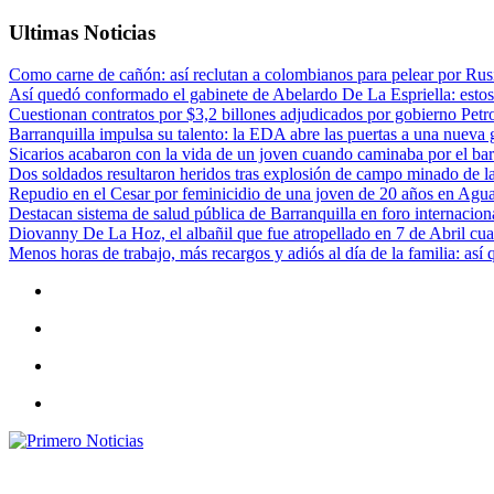
Ultimas Noticias
Como carne de cañón: así reclutan a colombianos para pelear por Rusi
Así quedó conformado el gabinete de Abelardo De La Espriella: estos
Cuestionan contratos por $3,2 billones adjudicados por gobierno Petr
Barranquilla impulsa su talento: la EDA abre las puertas a una nueva g
Sicarios acabaron con la vida de un joven cuando caminaba por el bar
Dos soldados resultaron heridos tras explosión de campo minado de l
Repudio en el Cesar por feminicidio de una joven de 20 años en Agu
Destacan sistema de salud pública de Barranquilla en foro internaciona
Diovanny De La Hoz, el albañil que fue atropellado en 7 de Abril cua
Menos horas de trabajo, más recargos y adiós al día de la familia: así
Primero Noticias
El mejor portal web de noticias de Barranquilla