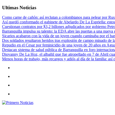
Ultimas Noticias
Como carne de cañón: así reclutan a colombianos para pelear por Rusi
Así quedó conformado el gabinete de Abelardo De La Espriella: estos
Cuestionan contratos por $3,2 billones adjudicados por gobierno Petr
Barranquilla impulsa su talento: la EDA abre las puertas a una nueva g
Sicarios acabaron con la vida de un joven cuando caminaba por el bar
Dos soldados resultaron heridos tras explosión de campo minado de l
Repudio en el Cesar por feminicidio de una joven de 20 años en Agu
Destacan sistema de salud pública de Barranquilla en foro internaciona
Diovanny De La Hoz, el albañil que fue atropellado en 7 de Abril cua
Menos horas de trabajo, más recargos y adiós al día de la familia: así
Primero Noticias
El mejor portal web de noticias de Barranquilla