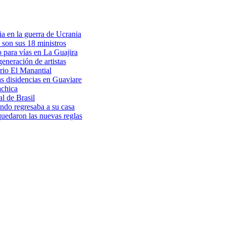
a en la guerra de Ucrania
 son sus 18 ministros
o para vías en La Guajira
eneración de artistas
rio El Manantial
as disidencias en Guaviare
achica
l de Brasil
ndo regresaba a su casa
 quedaron las nuevas reglas