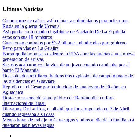
Ultimas Noticias
Como carne de cañón: así reclutan a colombianos para pelear por
Rusia en la guerra de Ucrania
Así quedó conformado el gabinete de Abelardo De La Espriella:
estos son sus 18 ministros
Cuestionan contratos por $3,2 billones adjudicados por gobierno
Petro para vías en La Guajira
Barranquilla impulsa su talento: la EDA abre las puertas a una nueva
generación de artistas
Sicarios acabaron con la vida de un joven cuando caminaba por el
barrio El Manantial
Dos soldados resultaron heridos tras explosión de campo minado de
las disidencias en Guaviare
Repudio en el Cesar por feminicidio de una joven de 20 años en
Aguachica
Destacan sistema de salud pública de Barranquilla en foro
internacional de Brasil
Diovanny De La Hoz, el albañil que fue atropellado en 7 de Abril
cuando regresaba a su casa
Menos horas de trabajo, más recargos y adiós al día de la familia: así
quedaron las nuevas reglas