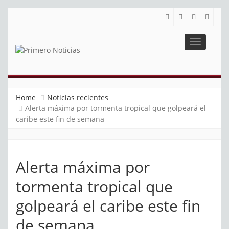
Toggle
navigatio
PRIMERO NOTICIAS
El mejor portal web de noticias de Barranquilla
Home
Noticias recientes
Alerta máxima por tormenta tropical que golpeará el
caribe este fin de semana
Alerta máxima por
tormenta tropical que
golpeará el caribe este fin
de semana