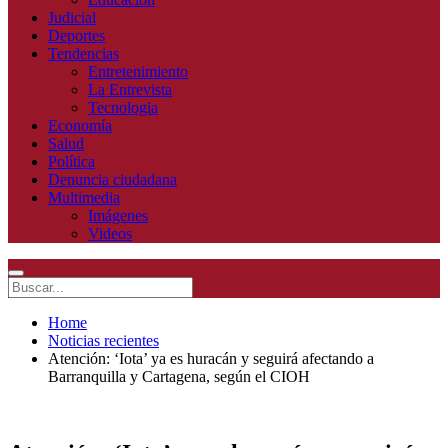
Judicial
Deportes
Tendencias
Entretenimiento
La Entrevista
Tecnologia
Economía
Salud
Política
Denuncia ciudadana
Multimedia
Imágenes
Videos
Home
Noticias recientes
Atención: ‘Iota’ ya es huracán y seguirá afectando a
Barranquilla y Cartagena, según el CIOH