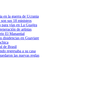
a en la guerra de Ucrania
 son sus 18 ministros
o para vías en La Guajira
eneración de artistas
rio El Manantial
as disidencias en Guaviare
achica
l de Brasil
ndo regresaba a su casa
 quedaron las nuevas reglas