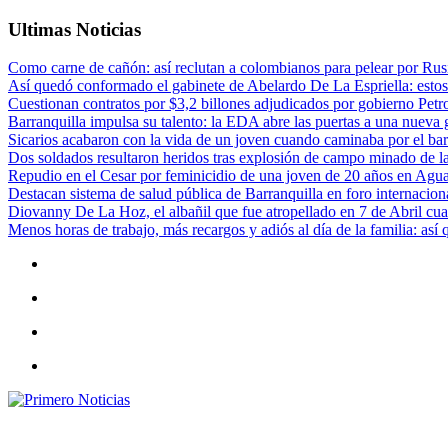
Ultimas Noticias
Como carne de cañón: así reclutan a colombianos para pelear por Rusi
Así quedó conformado el gabinete de Abelardo De La Espriella: estos
Cuestionan contratos por $3,2 billones adjudicados por gobierno Petr
Barranquilla impulsa su talento: la EDA abre las puertas a una nueva g
Sicarios acabaron con la vida de un joven cuando caminaba por el bar
Dos soldados resultaron heridos tras explosión de campo minado de l
Repudio en el Cesar por feminicidio de una joven de 20 años en Agu
Destacan sistema de salud pública de Barranquilla en foro internaciona
Diovanny De La Hoz, el albañil que fue atropellado en 7 de Abril cua
Menos horas de trabajo, más recargos y adiós al día de la familia: así
Primero Noticias
El mejor portal web de noticias de Barranquilla