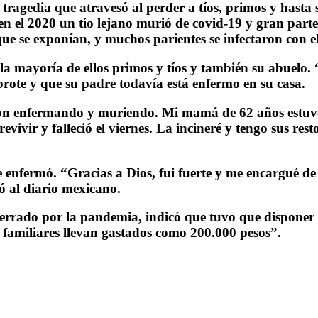
tragedia que atravesó al perder a tíos, primos y hasta
 el 2020 un tío lejano murió de covid-19 y gran parte d
 que se exponían, y muchos parientes se infectaron con e
, la mayoría de ellos primos y tíos y también su abuelo
brote y que su padre todavía está enfermo en su casa.
eron enfermando y muriendo. Mi mamá de 62 años estuvo 
evivir y falleció el viernes. La incineré y tengo sus res
e enfermó. “Gracias a Dios, fui fuerte y me encargué d
ó al diario mexicano.
 cerrado por la pandemia, indicó que tuvo que disponer
familiares llevan gastados como 200.000 pesos”.