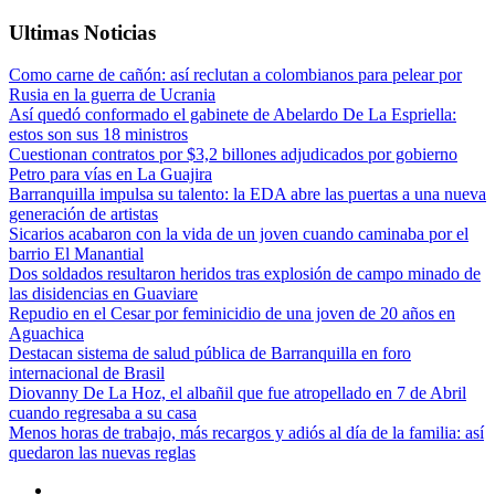
Ultimas Noticias
Como carne de cañón: así reclutan a colombianos para pelear por
Rusia en la guerra de Ucrania
Así quedó conformado el gabinete de Abelardo De La Espriella:
estos son sus 18 ministros
Cuestionan contratos por $3,2 billones adjudicados por gobierno
Petro para vías en La Guajira
Barranquilla impulsa su talento: la EDA abre las puertas a una nueva
generación de artistas
Sicarios acabaron con la vida de un joven cuando caminaba por el
barrio El Manantial
Dos soldados resultaron heridos tras explosión de campo minado de
las disidencias en Guaviare
Repudio en el Cesar por feminicidio de una joven de 20 años en
Aguachica
Destacan sistema de salud pública de Barranquilla en foro
internacional de Brasil
Diovanny De La Hoz, el albañil que fue atropellado en 7 de Abril
cuando regresaba a su casa
Menos horas de trabajo, más recargos y adiós al día de la familia: así
quedaron las nuevas reglas