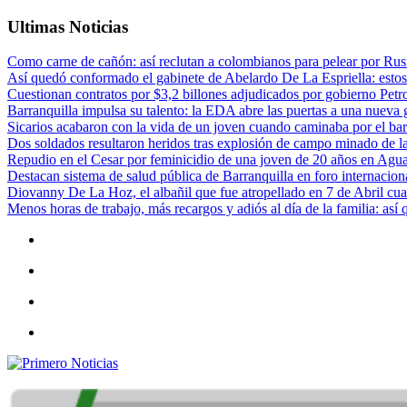
Ultimas Noticias
Como carne de cañón: así reclutan a colombianos para pelear por Rusi
Así quedó conformado el gabinete de Abelardo De La Espriella: estos
Cuestionan contratos por $3,2 billones adjudicados por gobierno Petr
Barranquilla impulsa su talento: la EDA abre las puertas a una nueva g
Sicarios acabaron con la vida de un joven cuando caminaba por el bar
Dos soldados resultaron heridos tras explosión de campo minado de l
Repudio en el Cesar por feminicidio de una joven de 20 años en Agu
Destacan sistema de salud pública de Barranquilla en foro internaciona
Diovanny De La Hoz, el albañil que fue atropellado en 7 de Abril cua
Menos horas de trabajo, más recargos y adiós al día de la familia: así
Primero Noticias
El mejor portal web de noticias de Barranquilla