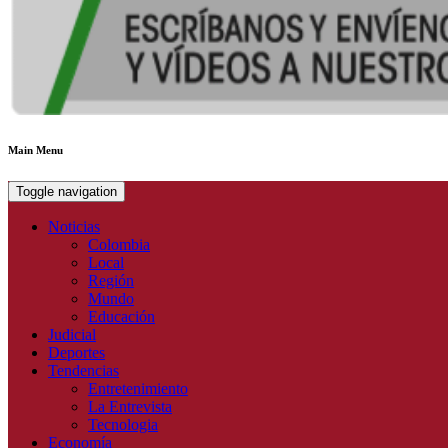
Main Menu
Toggle navigation
Noticias
Colombia
Local
Región
Mundo
Educación
Judicial
Deportes
Tendencias
Entretenimiento
La Entrevista
Tecnologia
Economía