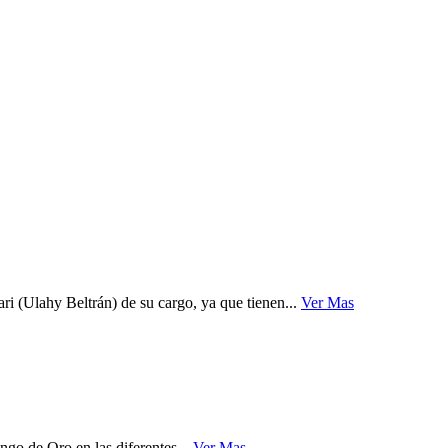
i (Ulahy Beltrán) de su cargo, ya que tienen...
Ver Mas
go de Oro en las diferentes...
Ver Mas