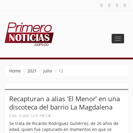
Toggle
navigat
PRIMERO NOTICIAS
El mejor portal web de noticias de Barranquilla
Home
2021
julio
12
Recapturan a alias ‘El Menor’ en una
discoteca del barrio La Magdalena
JUL 12 2021 12:31 PM
0
Se trata de Ricardo Rodríguez Gutiérrez, de 26 años de
edad, quien fue capturado en momentos en que se