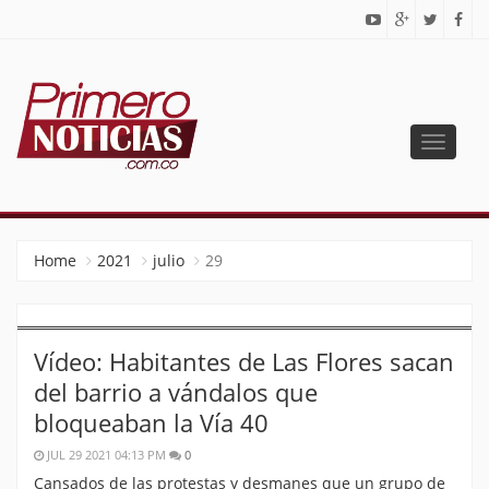
Toggle
navigat
PRIMERO NOTICIAS
El mejor portal web de noticias de Barranquilla
Home
2021
julio
29
Vídeo: Habitantes de Las Flores sacan
del barrio a vándalos que
bloqueaban la Vía 40
JUL 29 2021 04:13 PM
0
Cansados de las protestas y desmanes que un grupo de