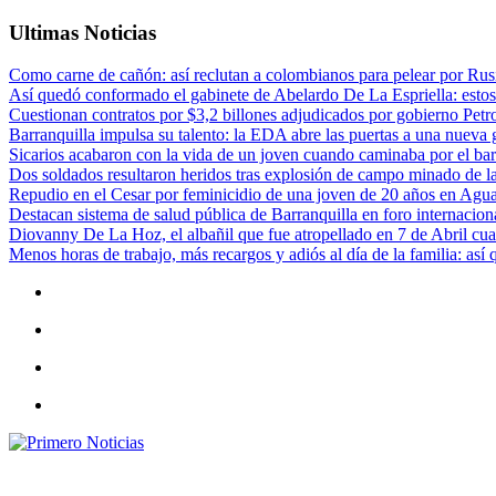
Ultimas Noticias
Como carne de cañón: así reclutan a colombianos para pelear por Rusi
Así quedó conformado el gabinete de Abelardo De La Espriella: estos
Cuestionan contratos por $3,2 billones adjudicados por gobierno Petr
Barranquilla impulsa su talento: la EDA abre las puertas a una nueva g
Sicarios acabaron con la vida de un joven cuando caminaba por el bar
Dos soldados resultaron heridos tras explosión de campo minado de l
Repudio en el Cesar por feminicidio de una joven de 20 años en Agu
Destacan sistema de salud pública de Barranquilla en foro internaciona
Diovanny De La Hoz, el albañil que fue atropellado en 7 de Abril cua
Menos horas de trabajo, más recargos y adiós al día de la familia: así
Primero Noticias
El mejor portal web de noticias de Barranquilla