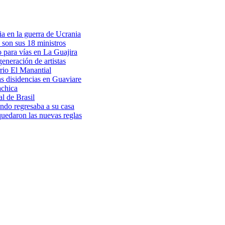
a en la guerra de Ucrania
 son sus 18 ministros
o para vías en La Guajira
eneración de artistas
rio El Manantial
as disidencias en Guaviare
achica
l de Brasil
ndo regresaba a su casa
 quedaron las nuevas reglas