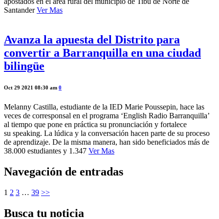
apostados en el área rural del municipio de Tibú de Norte de
Santander
Ver Mas
Avanza la apuesta del Distrito para
convertir a Barranquilla en una ciudad
bilingüe
Oct 29 2021 08:30 am
0
Melanny Castilla, estudiante de la IED Marie Poussepin, hace las
veces de corresponsal en el programa ‘English Radio Barranquilla’
al tiempo que pone en práctica su pronunciación y fortalece
su speaking. La lúdica y la conversación hacen parte de su proceso
de aprendizaje. De la misma manera, han sido beneficiados más de
38.000 estudiantes y 1.347
Ver Mas
Navegación de entradas
1
2
3
…
39
>>
Busca tu noticia