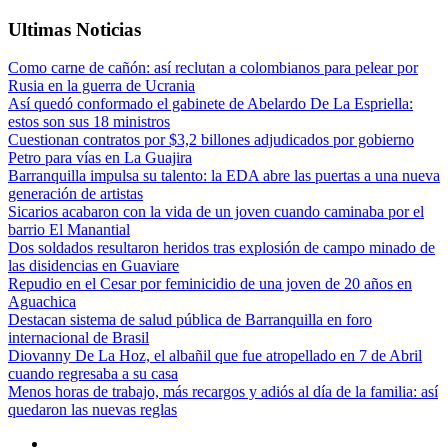
Ultimas Noticias
Como carne de cañón: así reclutan a colombianos para pelear por
Rusia en la guerra de Ucrania
Así quedó conformado el gabinete de Abelardo De La Espriella:
estos son sus 18 ministros
Cuestionan contratos por $3,2 billones adjudicados por gobierno
Petro para vías en La Guajira
Barranquilla impulsa su talento: la EDA abre las puertas a una nueva
generación de artistas
Sicarios acabaron con la vida de un joven cuando caminaba por el
barrio El Manantial
Dos soldados resultaron heridos tras explosión de campo minado de
las disidencias en Guaviare
Repudio en el Cesar por feminicidio de una joven de 20 años en
Aguachica
Destacan sistema de salud pública de Barranquilla en foro
internacional de Brasil
Diovanny De La Hoz, el albañil que fue atropellado en 7 de Abril
cuando regresaba a su casa
Menos horas de trabajo, más recargos y adiós al día de la familia: así
quedaron las nuevas reglas