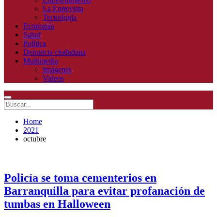
La Entrevista
Tecnologia
Economía
Salud
Política
Denuncia ciudadana
Multimedia
Imágenes
Videos
Home
2021
octubre
Policía se toma cementerios en
Barranquilla para evitar profanación de
tumbas en Halloween