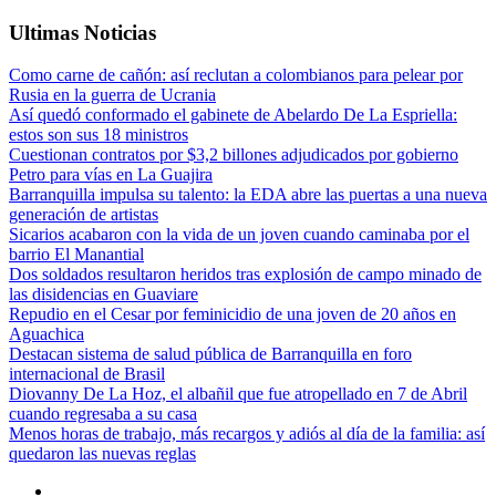
Ultimas Noticias
Como carne de cañón: así reclutan a colombianos para pelear por
Rusia en la guerra de Ucrania
Así quedó conformado el gabinete de Abelardo De La Espriella:
estos son sus 18 ministros
Cuestionan contratos por $3,2 billones adjudicados por gobierno
Petro para vías en La Guajira
Barranquilla impulsa su talento: la EDA abre las puertas a una nueva
generación de artistas
Sicarios acabaron con la vida de un joven cuando caminaba por el
barrio El Manantial
Dos soldados resultaron heridos tras explosión de campo minado de
las disidencias en Guaviare
Repudio en el Cesar por feminicidio de una joven de 20 años en
Aguachica
Destacan sistema de salud pública de Barranquilla en foro
internacional de Brasil
Diovanny De La Hoz, el albañil que fue atropellado en 7 de Abril
cuando regresaba a su casa
Menos horas de trabajo, más recargos y adiós al día de la familia: así
quedaron las nuevas reglas