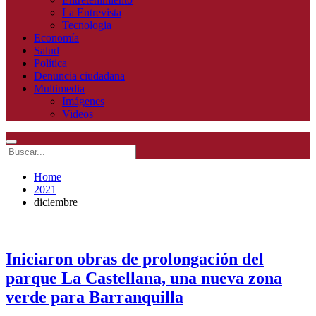
La Entrevista
Tecnologia
Economía
Salud
Política
Denuncia ciudadana
Multimedia
Imágenes
Videos
Home
2021
diciembre
Iniciaron obras de prolongación del
parque La Castellana, una nueva zona
verde para Barranquilla