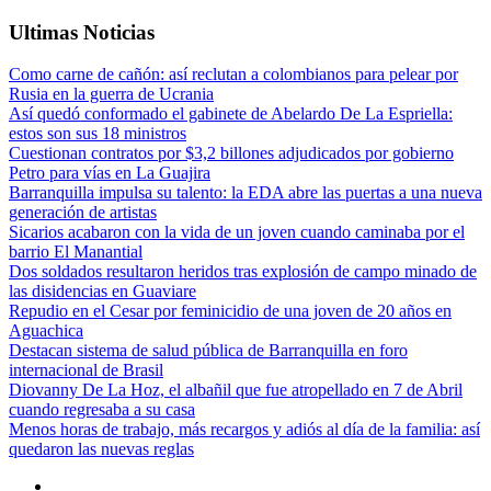
Ultimas Noticias
Como carne de cañón: así reclutan a colombianos para pelear por
Rusia en la guerra de Ucrania
Así quedó conformado el gabinete de Abelardo De La Espriella:
estos son sus 18 ministros
Cuestionan contratos por $3,2 billones adjudicados por gobierno
Petro para vías en La Guajira
Barranquilla impulsa su talento: la EDA abre las puertas a una nueva
generación de artistas
Sicarios acabaron con la vida de un joven cuando caminaba por el
barrio El Manantial
Dos soldados resultaron heridos tras explosión de campo minado de
las disidencias en Guaviare
Repudio en el Cesar por feminicidio de una joven de 20 años en
Aguachica
Destacan sistema de salud pública de Barranquilla en foro
internacional de Brasil
Diovanny De La Hoz, el albañil que fue atropellado en 7 de Abril
cuando regresaba a su casa
Menos horas de trabajo, más recargos y adiós al día de la familia: así
quedaron las nuevas reglas