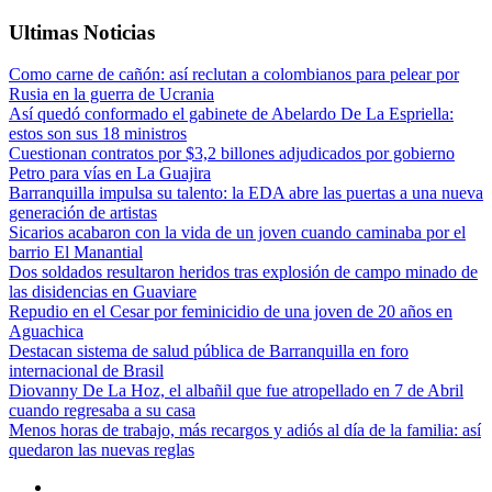
Ultimas Noticias
Como carne de cañón: así reclutan a colombianos para pelear por
Rusia en la guerra de Ucrania
Así quedó conformado el gabinete de Abelardo De La Espriella:
estos son sus 18 ministros
Cuestionan contratos por $3,2 billones adjudicados por gobierno
Petro para vías en La Guajira
Barranquilla impulsa su talento: la EDA abre las puertas a una nueva
generación de artistas
Sicarios acabaron con la vida de un joven cuando caminaba por el
barrio El Manantial
Dos soldados resultaron heridos tras explosión de campo minado de
las disidencias en Guaviare
Repudio en el Cesar por feminicidio de una joven de 20 años en
Aguachica
Destacan sistema de salud pública de Barranquilla en foro
internacional de Brasil
Diovanny De La Hoz, el albañil que fue atropellado en 7 de Abril
cuando regresaba a su casa
Menos horas de trabajo, más recargos y adiós al día de la familia: así
quedaron las nuevas reglas