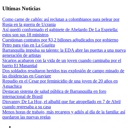
Ultimas Noticias
Como carne de cañón: así reclutan a colombianos para pelear por
Rusia en la guerra de Ucrania
Así quedó conformado el gabinete de Abelardo De La Espriella:
estos son sus 18 ministros
Cuestionan contratos por $3,2 billones adjudicados por gobierno
Petro para vías en La Guajira
Barranquilla impulsa su talento: la EDA abre las puertas a una nueva
generación de artistas
Sicarios acabaron con la vida de un joven cuando caminaba por el
barrio El Manantial
Dos soldados resultaron heridos tras explosión de campo minado de
las disidencias en Guaviare
Repudio en el Cesar por feminicidio de una joven de 20 años en
Aguachica
Destacan sistema de salud pública de Barranquilla en foro
internacional de Brasil
Diovanny De La Hoz, el albañil que fue atropellado en 7 de Abril
cuando regresaba a su casa
Menos horas de trabajo, más recargos y adiós al día de la familia: así
quedaron las nuevas reglas