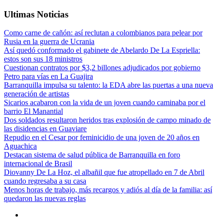
Ultimas Noticias
Como carne de cañón: así reclutan a colombianos para pelear por
Rusia en la guerra de Ucrania
Así quedó conformado el gabinete de Abelardo De La Espriella:
estos son sus 18 ministros
Cuestionan contratos por $3,2 billones adjudicados por gobierno
Petro para vías en La Guajira
Barranquilla impulsa su talento: la EDA abre las puertas a una nueva
generación de artistas
Sicarios acabaron con la vida de un joven cuando caminaba por el
barrio El Manantial
Dos soldados resultaron heridos tras explosión de campo minado de
las disidencias en Guaviare
Repudio en el Cesar por feminicidio de una joven de 20 años en
Aguachica
Destacan sistema de salud pública de Barranquilla en foro
internacional de Brasil
Diovanny De La Hoz, el albañil que fue atropellado en 7 de Abril
cuando regresaba a su casa
Menos horas de trabajo, más recargos y adiós al día de la familia: así
quedaron las nuevas reglas