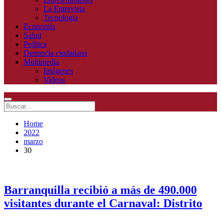
La Entrevista
Tecnologia
Economía
Salud
Política
Denuncia ciudadana
Multimedia
Imágenes
Videos
Home
2022
marzo
30
Barranquilla recibió a más de 490.000
visitantes durante el Carnaval: Distrito