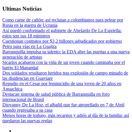
Ultimas Noticias
Como carne de cañón: así reclutan a colombianos para pelear por
Rusia en la guerra de Ucrania
Así quedó conformado el gabinete de Abelardo De La Espriella:
estos son sus 18 ministros
Cuestionan contratos por $3,2 billones adjudicados por gobierno
Petro para vías en La Guajira
Barranquilla impulsa su talento: la EDA abre las puertas a una nueva
generación de artistas
Sicarios acabaron con la vida de un joven cuando caminaba por el
barrio El Manantial
Dos soldados resultaron heridos tras explosión de campo minado de
las disidencias en Guaviare
Repudio en el Cesar por feminicidio de una joven de 20 años en
Aguachica
Destacan sistema de salud pública de Barranquilla en foro
internacional de Brasil
Diovanny De La Hoz, el albañil que fue atropellado en 7 de Abril
cuando regresaba a su casa
Menos horas de trabajo, más recargos y adiós al día de la familia: así
quedaron las nuevas reglas