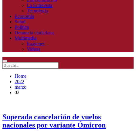
La Entrevista
Tecnologia
Economía
Salud
Política
Denuncia ciudadana
Multimedia
Imágenes
Videos
Home
2022
marzo
02
Superada cancelación de vuelos
nacionales por variante Ómicron