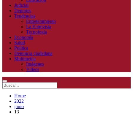
Judicial
Deportes
Tendencias
Entretenimiento
La Entrevista
Tecnologia
Economía
Salud
Política
Denuncia ciudadana
Multimedia
Imágenes
Videos
Home
2022
junio
13